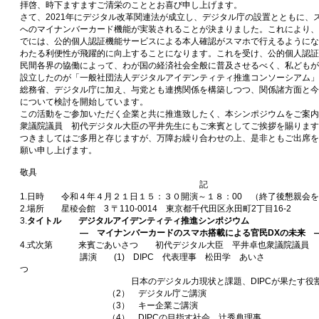
拝啓、時下ますますご清栄のこととお喜び申し上げます。
さて、2021年にデジタル改革関連法が成立し、デジタル庁の設置とともに、
へのマイナンバーカード機能が実装されることが決まりました。これにより、2
でには、公的個人認証機能サービスによる本人確認がスマホで行えるようにな
わたる利便性が飛躍的に向上することになります。これを受け、公的個人認証
民間各界の協働によって、わが国の経済社会全般に普及させるべく、私どもが2
設立したのが「一般社団法人デジタルアイデンティティ推進コンソーシアム」
総務省、デジタル庁に加え、与党とも連携関係を構築しつつ、関係諸方面と今
について検討を開始しています。
この活動をご参加いただく企業と共に推進致したく、本シンポジウムをご案内
衆議院議員 初代デジタル大臣の平井先生にもご来賓としてご挨拶を賜ります
つきましてはご多用と存じますが、万障お繰り合わせの上、是非ともご出席を
願い申し上げます
敬具
記
1.日時 令和４年４月２１日１５：３０開演～１８：00 （終了後懇親会
2.場所 星稜会館 3 〒110-0014 東京都千代田区永田町2丁目16-2
3.
タイトル デジタルアイデンティティ推進シンポジウム
― マイナンバーカードのスマホ搭載による官民DXの未来 
4.式次第 来賓ごあいさつ 初代デジタル大臣 平井卓也衆議院議員 
講演 (1) DIPC 代表理事 松田学 あいさ
つ
日本のデジタル力現状と課題、DIPCが果たす役
（2） デジタル庁ご講演
（3） キー企業ご講演
（4） DIPCの目指す社会 辻秀典理事